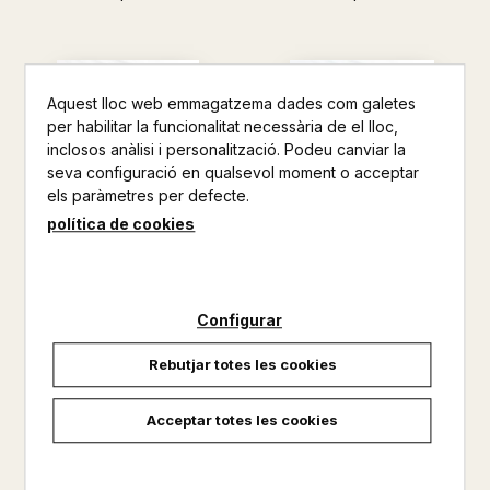
Aquest lloc web emmagatzema dades com galetes
per habilitar la funcionalitat necessària de el lloc,
inclosos anàlisi i personalització. Podeu canviar la
seva configuració en qualsevol moment o acceptar
els paràmetres per defecte.
política de cookies
Configurar
ILLES BALEARS I PUTIÜSES
COMARQUES TARRAGONINES
Rebutjar totes les cookies
I TERRES DE L'EBRE
LLORENÇ SOLDEVILA BALART
LLORENÇ SOLDEVILA BALART
21,50 €
Acceptar totes les cookies
20,00 €