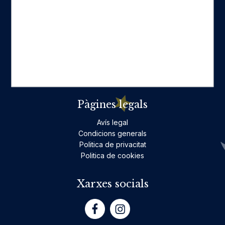
Categories destacades
Ficció per a adults
Llibres infantils i juvenils, jocs
No ficció per a adults
Teatre
Poesia
Pàgines legals
Avís legal
Condicions generals
Politica de privacitat
Politica de cookies
Xarxes socials