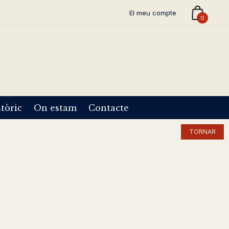
El meu compte
0
tòric
On estam
Contacte
TORNAR