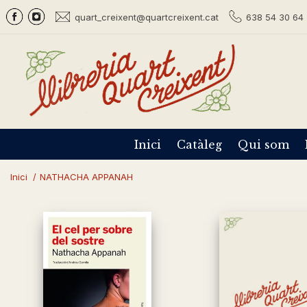
quart_creixent@quartcreixent.cat
638 54 30 64 
Inici
Catàleg
Qui som
Inici
/
NATHACHA APPANAH