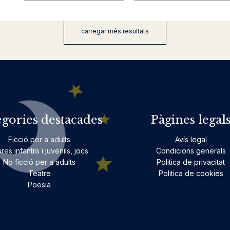
carregar més resultats
egories destacades
Pàgines legal
Ficció per a adults
Avís legal
bres infantils i juvenils, jocs
Condicions generals
No ficció per a adults
Politica de privacitat
Teatre
Politica de cookies
Poesia