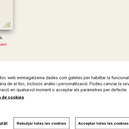
MÀ
NAH
lloc web emmagatzema dades com galetes per habilitar la funcionali
ia de el lloc, inclosos anàlisi i personalització. Podeu canviar la se
ració en qualsevol moment o acceptar els paràmetres per defecte.
a de cookies
urar
Rebutjar totes les cookies
Acceptar totes les cookies