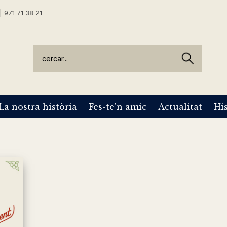
| 971 71 38 21
La nostra història
Fes-te'n amic
Actualitat
His