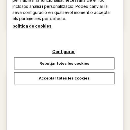
per habilitar la funcionalitat necessària de el lloc,
inclosos anàlisi i personalització. Podeu canviar la
seva configuració en qualsevol moment o acceptar
els paràmetres per defecte.
política de cookies
OBRES COMPLETES. T.1.
OBRES COMPLETES. T.2 :
POESIA I : (1938-1972)
POESIA II : (1972-1982)
AGUSTÍ BARTRA
BARTRA LLEONART, AGUSTI
Configurar
20,23 €
12,71 €
Rebutjar totes les cookies
Acceptar totes les cookies