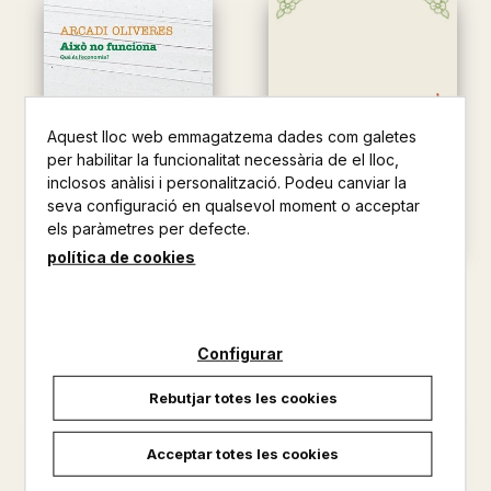
Aquest lloc web emmagatzema dades com galetes
per habilitar la funcionalitat necessària de el lloc,
inclosos anàlisi i personalització. Podeu canviar la
seva configuració en qualsevol moment o acceptar
els paràmetres per defecte.
política de cookies
AIXO NO FUNCIONA
CONTRA LA FAM I LA GUERRA
ARCADI OLIVERES
ARCADI OLIVERES
9,00 €
14,80 €
Configurar
Rebutjar totes les cookies
Acceptar totes les cookies