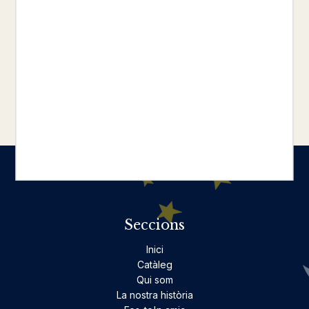
ARCADI OLIVERES
15,00 €
carregar més resultats
Seccions
Inici
Catàleg
Qui som
La nostra història