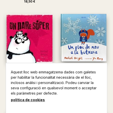
18,50 €
UN FLOC DE NEU A LA
UN PARE SUPER
Aquest lloc web emmagatzema dades com galetes
BUTXACA
RACHEL BRIGHT
per habilitar la funcionalitat necessària de el lloc,
RACHEL BRIGHT / YU RONG
inclosos anàlisi i personalització. Podeu canviar la
14,00 €
13,50 €
seva configuració en qualsevol moment o acceptar
els paràmetres per defecte.
política de cookies