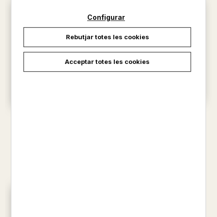
Configurar
Rebutjar totes les cookies
Acceptar totes les cookies
DOS ESQUIROLS I UNA PINYA
EL COALA QUE VA BAIXAR DE
JIM FIELD / RACHEL BRIGHT
L'ARBRE
14,50 €
RACHEL BRIGHT / JIM FIELD
19,00 €