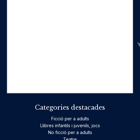
Seccions
Inici
Catàleg
Qui som
La nostra història
Fes-te'n amic
Actualitat
Històric
On estam
Contacte
Categories destacades
Ficció per a adults
Llibres infantils i juvenils, jocs
No ficció per a adults
Teatre