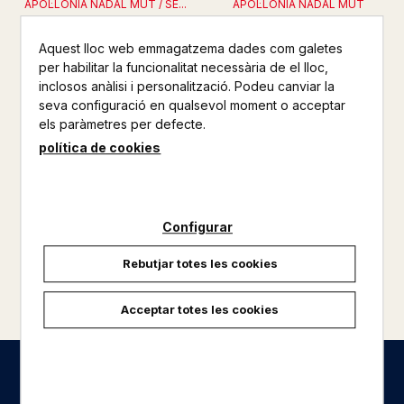
APOL·LONIA NADAL MUT / SE...
APOL·LONIA NADAL MUT
18,00 €
59,00 €
Aquest lloc web emmagatzema dades com galetes
per habilitar la funcionalitat necessària de el lloc,
inclosos anàlisi i personalització. Podeu canviar la
seva configuració en qualsevol moment o acceptar
els paràmetres per defecte.
política de cookies
Configurar
Rebutjar totes les cookies
carregar més resultats
Acceptar totes les cookies