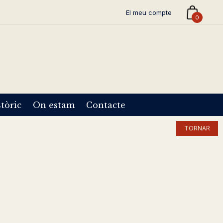
El meu compte
0
tòric
On estam
Contacte
TORNAR