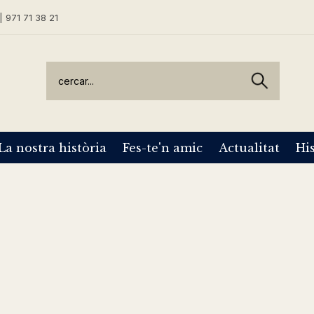
| 971 71 38 21
La nostra història
Fes-te'n amic
Actualitat
His