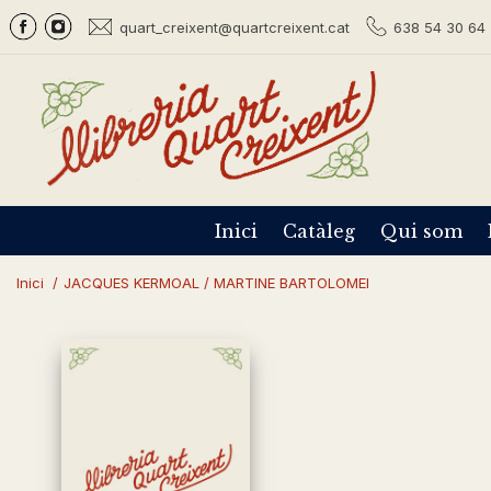
quart_creixent@quartcreixent.cat
638 54 30 64 
Inici
Catàleg
Qui som
Inici
/
JACQUES KERMOAL / MARTINE BARTOLOMEI