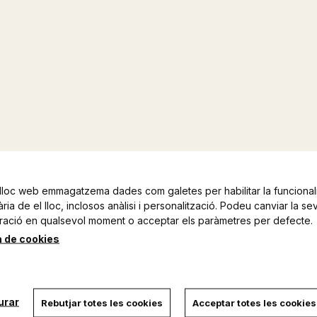
lloc web emmagatzema dades com galetes per habilitar la funcionali
ia de el lloc, inclosos anàlisi i personalització. Podeu canviar la se
ració en qualsevol moment o acceptar els paràmetres per defecte.
a de cookies
urar
Rebutjar totes les cookies
Acceptar totes les cookies