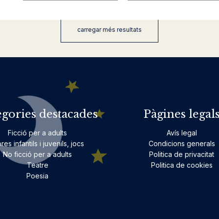
carregar més resultats
egories destacades
Pàgines legal
Ficció per a adults
Avís legal
bres infantils i juvenils, jocs
Condicions generals
No ficció per a adults
Politica de privacitat
Teatre
Politica de cookies
Poesia