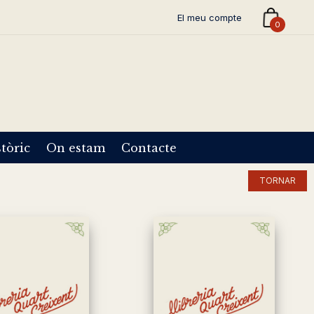
El meu compte
0
tòric
On estam
Contacte
TORNAR