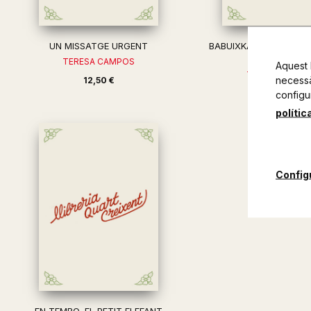
UN MISSATGE URGENT
BABUIXKA UN CONTE C
NADAL
TERESA CAMPOS
Aquest 
TERESA CAMP
necessàr
12,50 €
12,50 €
configu
polític
Config