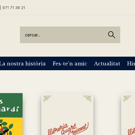
| 971 71 38 21
La nostra història
Fes-te'n amic
Actualitat
His