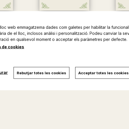
LASSIC DE
SANT JORDI I EL DRAC
EN TE
TERESA CAMPOS
T
lloc web emmagatzema dades com galetes per habilitar la funcionali
OS
ia de el lloc, inclosos anàlisi i personalització. Podeu canviar la se
14,00 €
ració en qualsevol moment o acceptar els paràmetres per defecte.
a de cookies
urar
Rebutjar totes les cookies
Acceptar totes les cookies