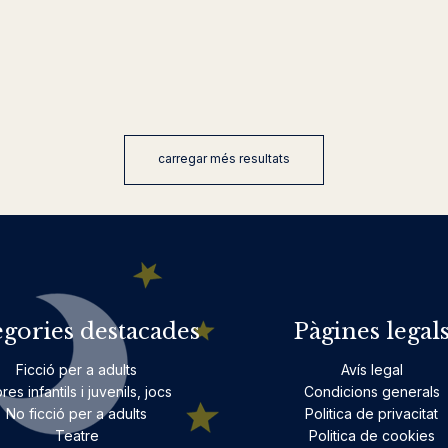
carregar més resultats
egories destacades
Pàgines legal
Ficció per a adults
Avís legal
bres infantils i juvenils, jocs
Condicions generals
No ficció per a adults
Politica de privacitat
Teatre
Politica de cookies