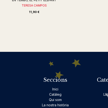
EN TEMBO, EL PETIT ELEFANT
TERESA CAMPOS
11,90 €
Seccions
Cat
Inici
Catàleg
Lli
Qui som
La nostra història