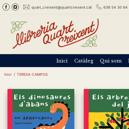
quart_creixent@quartcreixent.cat
638 54 30 64 
Inici
Catàleg
Qui som
Inici
/
TERESA CAMPOS