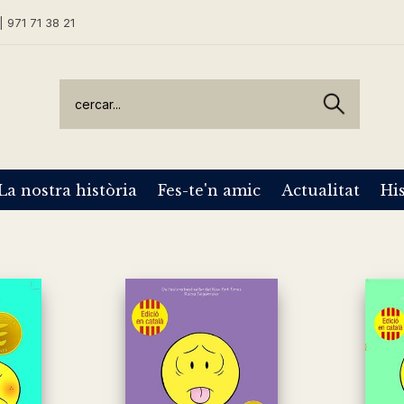
| 971 71 38 21
La nostra història
Fes-te'n amic
Actualitat
His