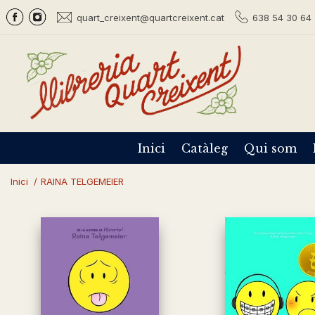
quart_creixent@quartcreixent.cat
638 54 30 64 
Inici
Catàleg
Qui som
Inici
/
RAINA TELGEMEIER