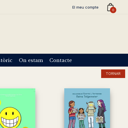
El meu compte
0
tòric
On estam
Contacte
TORNAR