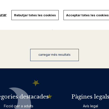
urar
Rebutjar totes les cookies
Acceptar totes les cookies
DRAMA
IER
RAINA TELGEMEIER
17,90 €
carregar més resultats
egories destacades
Pàgines legal
Ficció per a adults
Avís legal