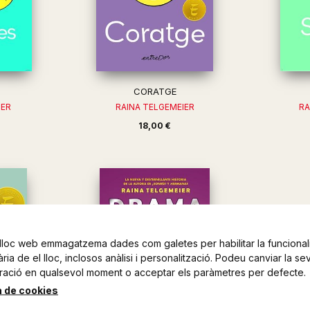
CORATGE
IER
RAINA TELGEMEIER
RA
18,00 €
lloc web emmagatzema dades com galetes per habilitar la funcionali
ia de el lloc, inclosos anàlisi i personalització. Podeu canviar la se
ració en qualsevol moment o acceptar els paràmetres per defecte.
a de cookies