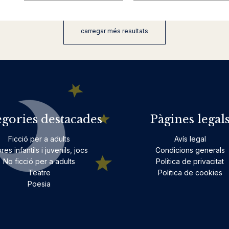
carregar més resultats
egories destacades
Pàgines legal
Ficció per a adults
Avís legal
bres infantils i juvenils, jocs
Condicions generals
No ficció per a adults
Politica de privacitat
Teatre
Politica de cookies
Poesia