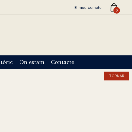
El meu compte
0
tòric
On estam
Contacte
TORNAR