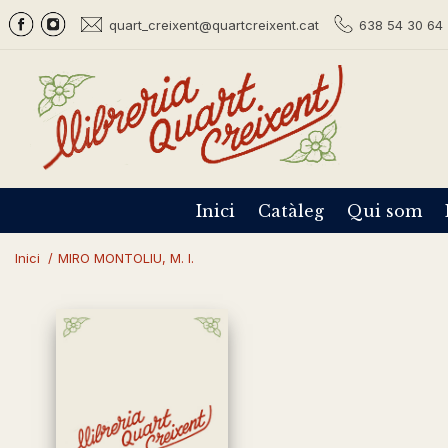
quart_creixent@quartcreixent.cat
638 54 30 64 
Inici
Catàleg
Qui som
Inici
/
MIRO MONTOLIU, M. I.