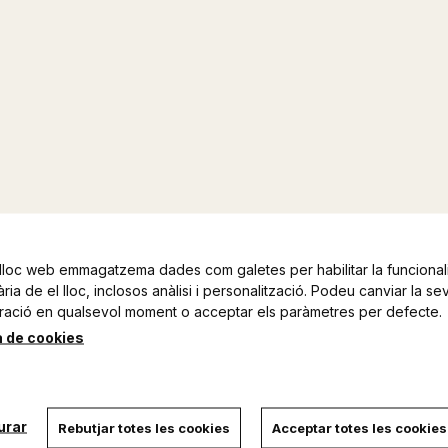
lloc web emmagatzema dades com galetes per habilitar la funcionali
ia de el lloc, inclosos anàlisi i personalització. Podeu canviar la se
ració en qualsevol moment o acceptar els paràmetres per defecte.
a de cookies
urar
Rebutjar totes les cookies
Acceptar totes les cookies