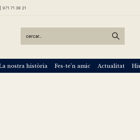
| 971 71 38 21
La nostra història
Fes-te'n amic
Actualitat
His