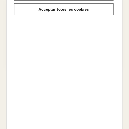
Acceptar totes les cookies
GREY
CINQUANTA OMBRES
ALLIBERADES VOLUM III
E. L. JAMES
E. L. JAMES
14,90 €
17,90 €
carregar més resultats