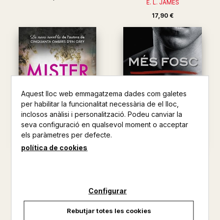
E. L. JAMES
17,90 €
Aquest lloc web emmagatzema dades com galetes
per habilitar la funcionalitat necessària de el lloc,
inclosos anàlisi i personalització. Podeu canviar la
seva configuració en qualsevol moment o acceptar
els paràmetres per defecte.
política de cookies
MISTER
MES FOSC
E. L. JAMES
E. L. JAMES
18,90 €
14,90 €
Configurar
Rebutjar totes les cookies