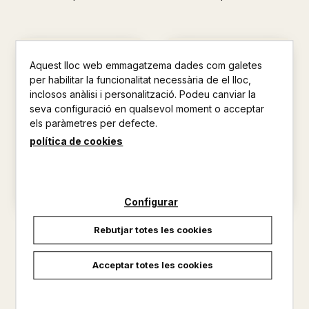
Aquest lloc web emmagatzema dades com galetes
per habilitar la funcionalitat necessària de el lloc,
inclosos anàlisi i personalització. Podeu canviar la
seva configuració en qualsevol moment o acceptar
els paràmetres per defecte.
política de cookies
Configurar
DIARI
DESEMBRE
Rebutjar totes les cookies
JOAN BAPTISTA XURIGUERA
JOAN BAPTISTA XURIGUERA
25,00 €
17,00 €
Acceptar totes les cookies