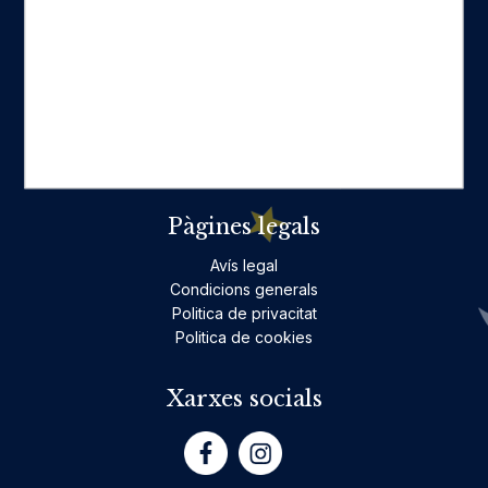
Categories destacades
Ficció per a adults
Llibres infantils i juvenils, jocs
No ficció per a adults
Teatre
Poesia
Pàgines legals
Avís legal
Condicions generals
Politica de privacitat
Politica de cookies
Xarxes socials