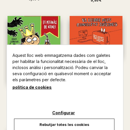
9,95 €
Aquest lloc web emmagatzema dades com galetes
per habilitar la funcionalitat necessària de el lloc,
EL LLIBRE DELS CONILLETS
inclosos anàlisi i personalització. Podeu canviar la
SUICIDES
seva configuració en qualsevol moment o acceptar
ANDY RILEY
els paràmetres per defecte.
10,00 €
política de cookies
EL REI CALÇONS CURTS I
L'EMPERADOR MALVAT
ANDY RILEY
9,95 €
Configurar
Rebutjar totes les cookies