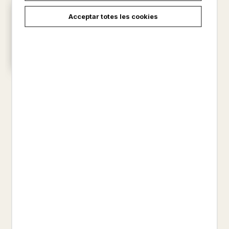
Acceptar totes les cookies
EL RETORN DELS CONILLETS
SUICIDES
ANDY RILEY
10,00 €
carregar més resultats