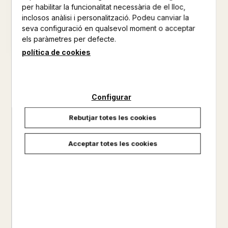
per habilitar la funcionalitat necessària de el lloc,
inclosos anàlisi i personalització. Podeu canviar la
seva configuració en qualsevol moment o acceptar
els paràmetres per defecte.
política de cookies
QUAN ARRIBA LA PENOMBRA
GALCERAN, L'HEROI DE LA
GUERRA NEGRA
JAUME CABRE
JAUME CABRE
9,95 €
Configurar
10,95 €
Rebutjar totes les cookies
LA MARIONA I LA MENJANITS
QUAN ARRIBA LA PENOMBRA
Acceptar totes les cookies
JAUME CABRE
JAUME CABRE
15,95 €
20,00 €