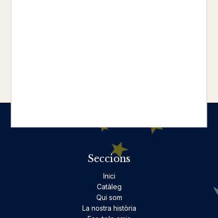
ELISABET BENAVENT
16,90 €
carregar més resultats
Seccions
Inici
Catàleg
Qui som
La nostra història