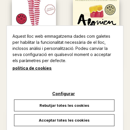
Aquest lloc web emmagatzema dades com galetes
per habilitar la funcionalitat necessària de el lloc,
inclosos anàlisi i personalització. Podeu canviar la
seva configuració en qualsevol moment o acceptar
els paràmetres per defecte.
política de cookies
EN LOS ZAPATOS DE VALERIA
ALGUIEN COMO YO
ELISABET BENAVENT
ELISABET BENAVENT
9,95 €
9,95 €
Configurar
Rebutjar totes les cookies
Acceptar totes les cookies