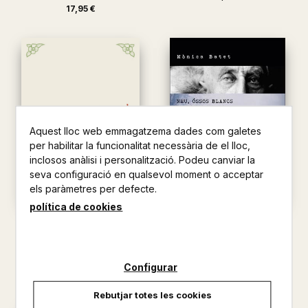
17,95 €
Aquest lloc web emmagatzema dades com galetes
per habilitar la funcionalitat necessària de el lloc,
inclosos anàlisi i personalització. Podeu canviar la
seva configuració en qualsevol moment o acceptar
els paràmetres per defecte.
política de cookies
CAFE BERLEVAG
NEU, OSSOS BLANCS I
ALGUNS HOMES MES
MONICA BATET
VALENTS QUE E...
12,00 €
MONICA BATET
Configurar
18,00 €
Rebutjar totes les cookies