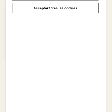
Acceptar totes les cookies
NO ET MIRIS EL RIU
MONICA BATET
18,00 €
carregar més resultats