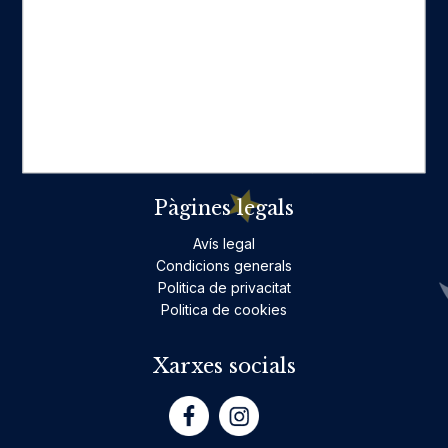
Categories destacades
Ficció per a adults
Llibres infantils i juvenils, jocs
No ficció per a adults
Teatre
Poesia
Pàgines legals
Avís legal
Condicions generals
Politica de privacitat
Politica de cookies
Xarxes socials