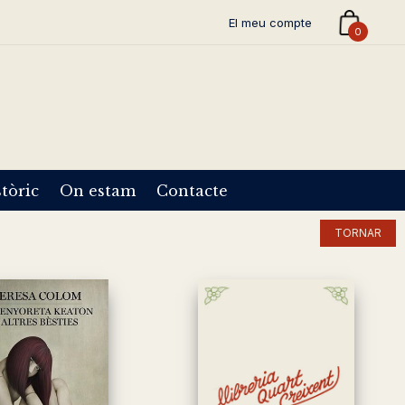
El meu compte
0
tòric
On estam
Contacte
TORNAR