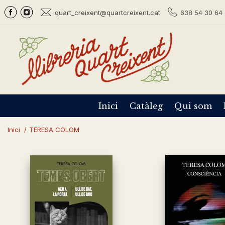
quart_creixent@quartcreixent.cat
638 54 30 64 
Inici
Catàleg
Qui som
Inici
/
TERESA COLOM