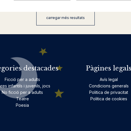
carregar més resultats
egories destacades
Pàgines legal
Ficció per a adults
Avís legal
bres infantils i juvenils, jocs
Condicions generals
No ficció per a adults
Politica de privacitat
Teatre
Politica de cookies
Poesia