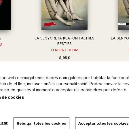
A
LA SENYORETA KEATON I ALTRES
LA SENYO
BESTIES
M
TERESA COLOM
8,95 €
lloc web emmagatzema dades com galetes per habilitar la funcionali
ia de el lloc, inclosos anàlisi i personalització. Podeu canviar la se
ració en qualsevol moment o acceptar els paràmetres per defecte.
a de cookies
urar
Rebutjar totes les cookies
Acceptar totes les cookies