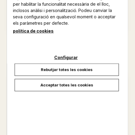
per habilitar la funcionalitat necessària de el lloc,
inclosos anàlisi i personalització. Podeu canviar la
seva configuració en qualsevol moment o acceptar
els paràmetres per defecte.
política de cookies
LA MORT DEL COMANADOR
LA MORT DEL COMANADOR
LLIBRE 2
LLIBRE 1
HARUKI MURAKAMI
HARUKI MURAKAMI
Configurar
10,95 €
10,95 €
Rebutjar totes les cookies
Acceptar totes les cookies