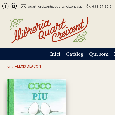
quart_creixent@quartcreixent.cat
638 54 30 64 
Inici
Catàleg
Qui som
Inici
/
ALEXIS DEACON