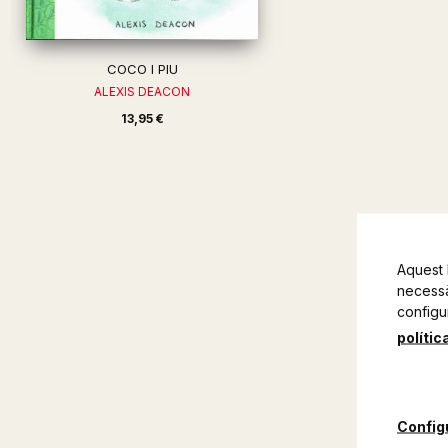
COCO I PIU
ALEXIS DEACON
13,95 €
Aquest 
necessàr
configu
polític
Config