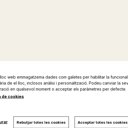
lloc web emmagatzema dades com galetes per habilitar la funcionali
ia de el lloc, inclosos anàlisi i personalització. Podeu canviar la se
ració en qualsevol moment o acceptar els paràmetres per defecte.
a de cookies
urar
Rebutjar totes les cookies
Acceptar totes les cookies