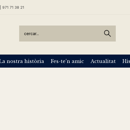
| 971 71 38 21
La nostra història
Fes-te'n amic
Actualitat
His