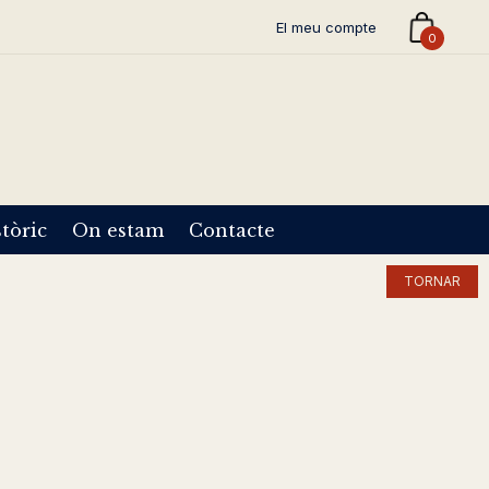
El meu compte
0
tòric
On estam
Contacte
TORNAR