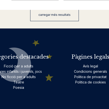
carregar més resultats
egories destacades
Pàgines legal
Ficció per a adults
Avís legal
bres infantils i juvenils, jocs
Condicions generals
No ficció per a adults
Politica de privacitat
Teatre
Politica de cookies
Poesia