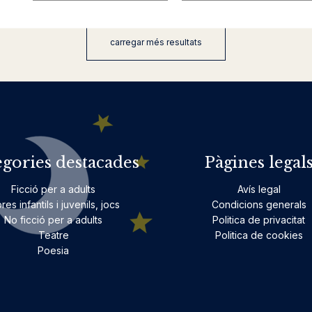
carregar més resultats
egories destacades
Pàgines legal
Ficció per a adults
Avís legal
bres infantils i juvenils, jocs
Condicions generals
No ficció per a adults
Politica de privacitat
Teatre
Politica de cookies
Poesia