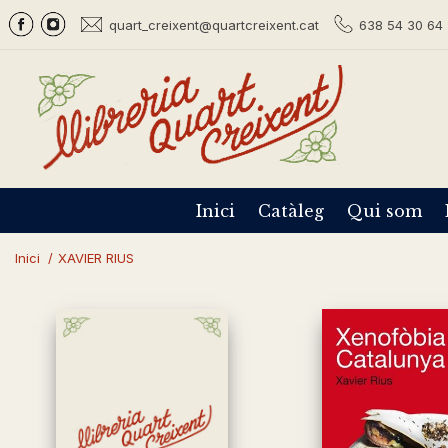
quart_creixent@quartcreixent.cat
638 54 30 64 
Inici
Catàleg
Qui som
Inici
/
XAVIER RIUS