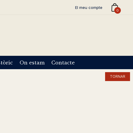
El meu compte
0
tòric
On estam
Contacte
TORNAR