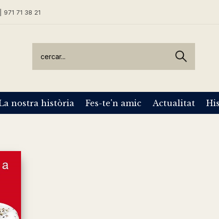
| 971 71 38 21
La nostra història
Fes-te'n amic
Actualitat
His