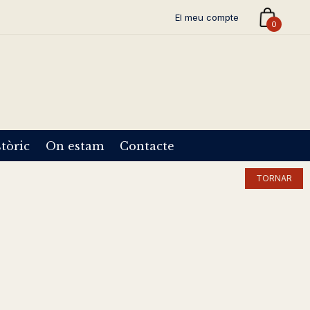
El meu compte
0
tòric
On estam
Contacte
TORNAR