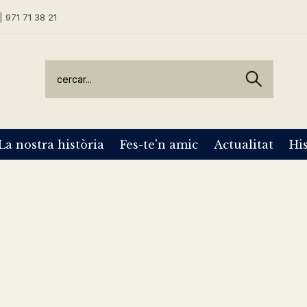
| 971 71 38 21
La nostra història
Fes-te'n amic
Actualitat
His