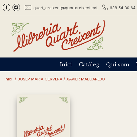
quart_creixent@quartcreixent.cat
638 54 30 64 
Inici
Catàleg
Qui som
Inici
/
JOSEP MARIA CERVERA / XAVIER MALGAREJO