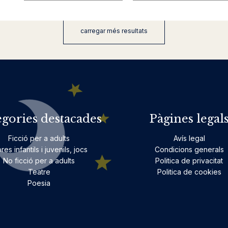
carregar més resultats
egories destacades
Pàgines legal
Ficció per a adults
Avís legal
bres infantils i juvenils, jocs
Condicions generals
No ficció per a adults
Politica de privacitat
Teatre
Politica de cookies
Poesia