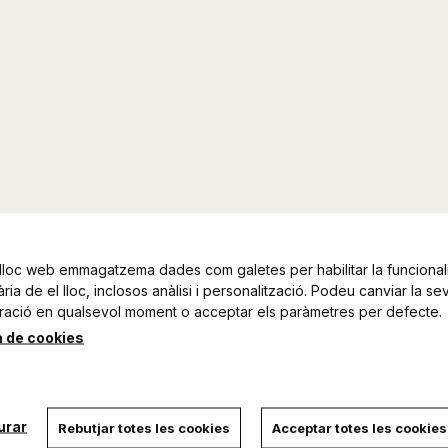
lloc web emmagatzema dades com galetes per habilitar la funcionali
ia de el lloc, inclosos anàlisi i personalització. Podeu canviar la se
ració en qualsevol moment o acceptar els paràmetres per defecte.
a de cookies
urar
Rebutjar totes les cookies
Acceptar totes les cookies