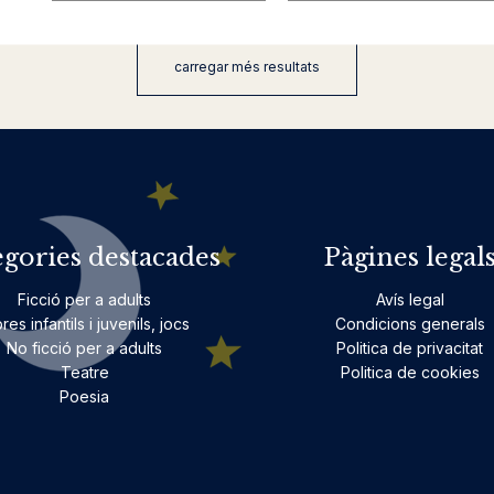
carregar més resultats
egories destacades
Pàgines legal
Ficció per a adults
Avís legal
bres infantils i juvenils, jocs
Condicions generals
No ficció per a adults
Politica de privacitat
Teatre
Politica de cookies
Poesia