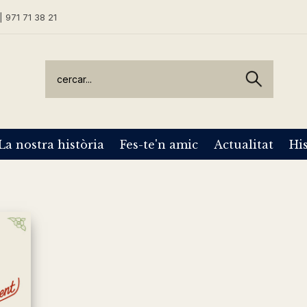
| 971 71 38 21
La nostra història
Fes-te'n amic
Actualitat
His