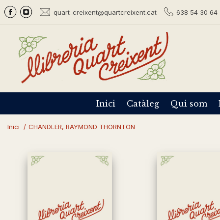
quart_creixent@quartcreixent.cat
638 54 30 64 
Inici
Catàleg
Qui som
Inici
/
CHANDLER, RAYMOND THORNTON