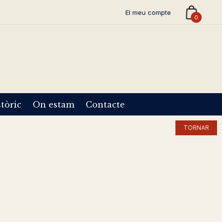
El meu compte
0
tòric
On estam
Contacte
TORNAR