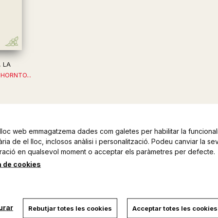
 LA
HORNTO...
lloc web emmagatzema dades com galetes per habilitar la funcionali
ia de el lloc, inclosos anàlisi i personalització. Podeu canviar la se
ració en qualsevol moment o acceptar els paràmetres per defecte.
a de cookies
urar
Rebutjar totes les cookies
Acceptar totes les cookies