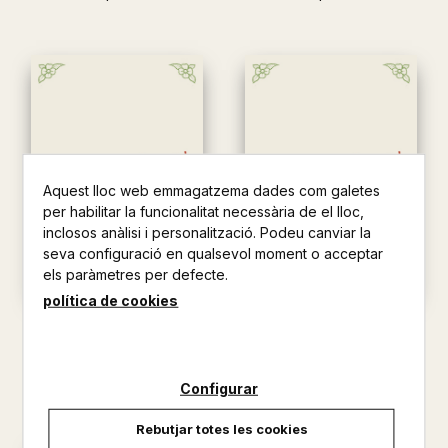
Aquest lloc web emmagatzema dades com galetes
per habilitar la funcionalitat necessària de el lloc,
inclosos anàlisi i personalització. Podeu canviar la
seva configuració en qualsevol moment o acceptar
els paràmetres per defecte.
política de cookies
MARIETA I EL TELEFON
LA RATA MARIETA
MASGRAU I PLANA, JOSEFINA
MASGRAU I PLANA, JOSEFINA
4,40 €
4,30 €
Configurar
Rebutjar totes les cookies