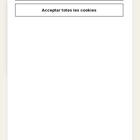
Acceptar totes les cookies
MARIETA LA MUSICA
MASGRAU I PLANA, JOSEFINA
4,40 €
carregar més resultats