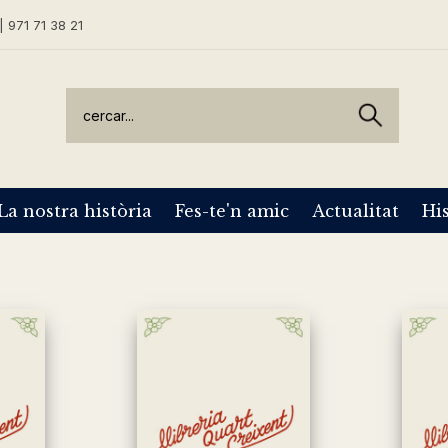
| 971 71 38 21
La nostra història
Fes-te'n amic
Actualitat
His