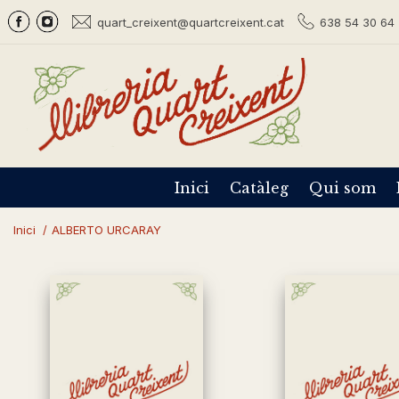
quart_creixent@quartcreixent.cat
638 54 30 64 
Inici
Catàleg
Qui som
Inici
/
ALBERTO URCARAY