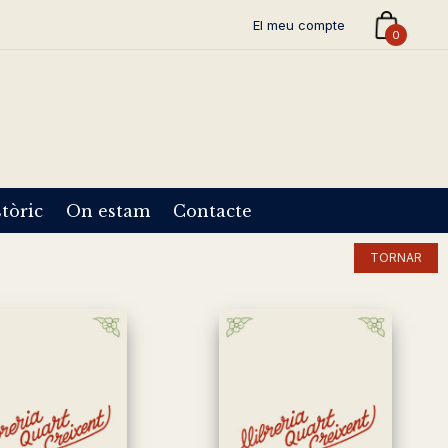
El meu compte
0
tòric
On estam
Contacte
TORNAR