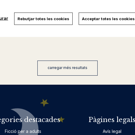
urar
Rebutjar totes les cookies
Acceptar totes les cookies
carregar més resultats
egories destacades
Pàgines legal
Ficció per a adults
Avís legal