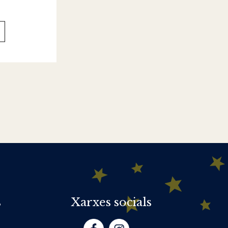
s
Xarxes socials