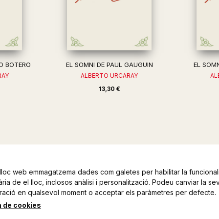
DO BOTERO
EL SOMNI DE PAUL GAUGUIN
EL SOM
RAY
ALBERTO URCARAY
AL
13,30 €
lloc web emmagatzema dades com galetes per habilitar la funcionali
ia de el lloc, inclosos anàlisi i personalització. Podeu canviar la se
ració en qualsevol moment o acceptar els paràmetres per defecte.
a de cookies