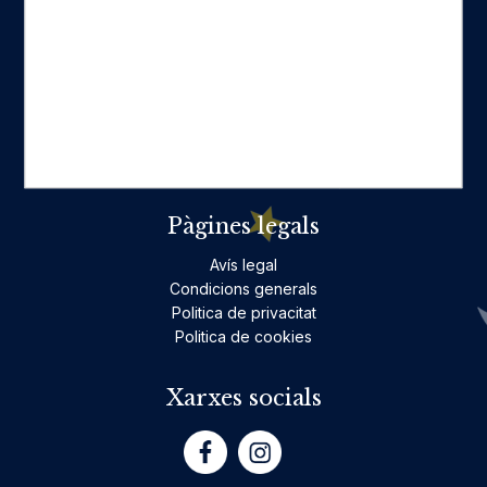
Categories destacades
Ficció per a adults
Llibres infantils i juvenils, jocs
No ficció per a adults
Teatre
Poesia
Pàgines legals
Avís legal
Condicions generals
Politica de privacitat
Politica de cookies
Xarxes socials