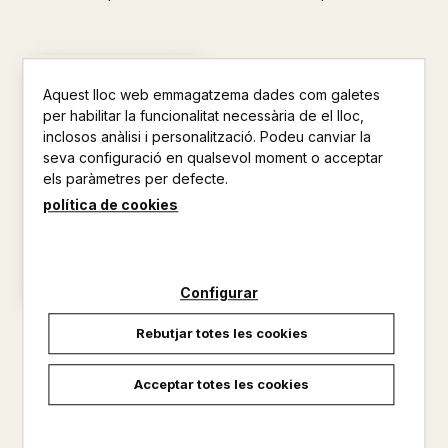
Aquest lloc web emmagatzema dades com galetes
per habilitar la funcionalitat necessària de el lloc,
inclosos anàlisi i personalització. Podeu canviar la
seva configuració en qualsevol moment o acceptar
els paràmetres per defecte.
política de cookies
Configurar
ESCOLTA EL BATEC DE LA
Rebutjar totes les cookies
JUSTICIA
GUILLEM CORTES MORA
Acceptar totes les cookies
15,00 €