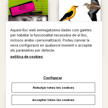
Aquest lloc web emmagatzema dades com galetes
per habilitar la funcionalitat necessària de el lloc,
inclosos anàlisi i personalització. Podeu canviar la
seva configuració en qualsevol moment o acceptar
els paràmetres per defecte.
política de cookies
69 (ANTOLOGIA EROTICA)
VEUS D'OCELLS - BELLS
OCELLS
CELDONI FONOLL
CELDONI FONOLL
10,90 €
Configurar
22,00 €
Rebutjar totes les cookies
Acceptar totes les cookies