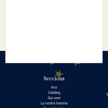
DE NOMS SINGULARS
CELDONI FONOLL
CELDONI FONOLL
19,50 €
18,00 €
carregar més resultats
Seccions
Inici
Catàleg
Qui som
La nostra història