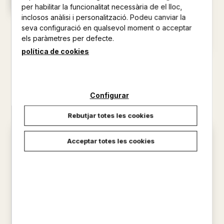
per habilitar la funcionalitat necessària de el lloc,
inclosos anàlisi i personalització. Podeu canviar la
UNA CAIXA
seva configuració en qualsevol moment o acceptar
RODRIGO MATTIOLI
els paràmetres per defecte.
15,00 €
política de cookies
LA DIVERSIO DE LA MARTINA
MARTINA D'ANTIOCHIA
14,95 €
Configurar
Rebutjar totes les cookies
Acceptar totes les cookies