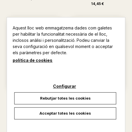
14,45 €
Aquest lloc web emmagatzema dades com galetes
per habilitar la funcionalitat necessària de el lloc,
inclosos anàlisi i personalització. Podeu canviar la
seva configuració en qualsevol moment o acceptar
els paràmetres per defecte.
política de cookies
Configurar
DE L'AMOR ALS SIGNES
COMUNICACIO , SOCIETAT I
Rebutjar totes les cookies
LLENGUATGE
SERRANO, SEBASTIA
SERRANO, SEBASTIA
4,82 €
Acceptar totes les cookies
15,60 €