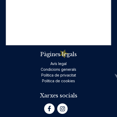
Categories destacades
Ficció per a adults
Llibres infantils i juvenils, jocs
No ficció per a adults
Teatre
Poesia
Pàgines legals
Avís legal
Condicions generals
Politica de privacitat
Politica de cookies
Xarxes socials