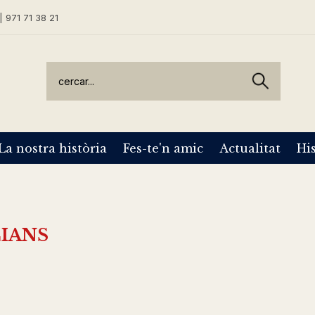
| 971 71 38 21
La nostra història
Fes-te'n amic
Actualitat
His
CIANS