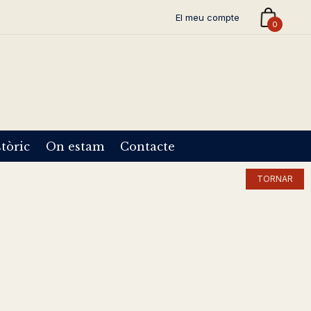
El meu compte
0
tòric
On estam
Contacte
TORNAR