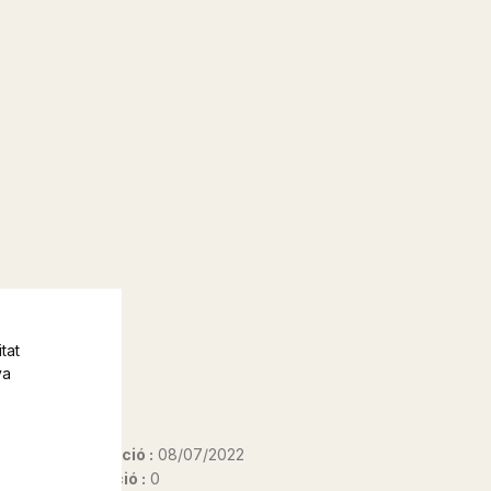
tat
va
Data d'edició :
08/07/2022
Any d'edició :
0