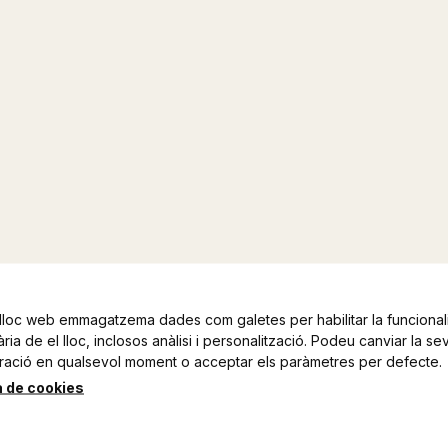
lloc web emmagatzema dades com galetes per habilitar la funcionali
ia de el lloc, inclosos anàlisi i personalització. Podeu canviar la se
ració en qualsevol moment o acceptar els paràmetres per defecte.
a de cookies