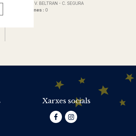
Autor@s :
V. BELTRAN - C. SEGURA
Nº de pàgines :
0
s
Xarxes socials