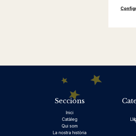
Config
Seccions
Cat
Inici
Catàleg
Lli
Qui som
La nostra història