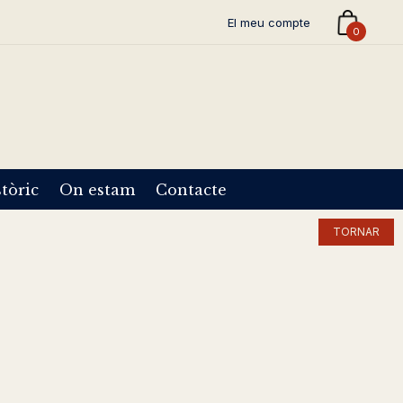
El meu compte
0
tòric
On estam
Contacte
TORNAR