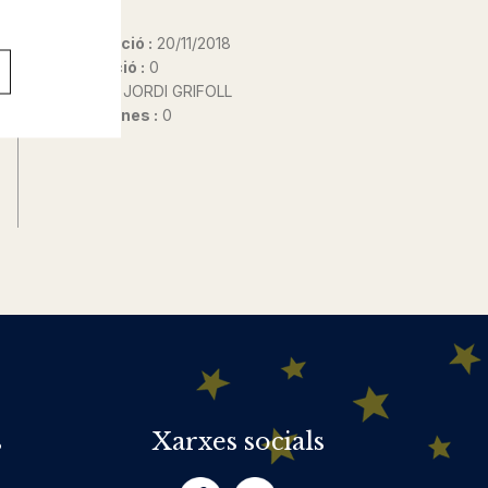
Data d'edició :
20/11/2018
Any d'edició :
0
Autor@s :
JORDI GRIFOLL
Nº de pàgines :
0
s
Xarxes socials