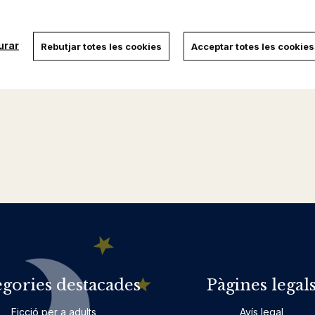
urar
Rebutjar totes les cookies
Acceptar totes les cookies
egories destacades
Pàgines legal
Ficció per a adults
Avís legal