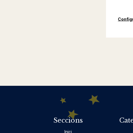
Config
Seccions
Cat
Inici