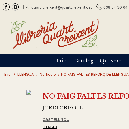
quart_creixent@quartcreixent.cat
638 54 30 64 
Inici
Catàleg
Qui som
Inici
/
LLENGUA
/
No ficció
/
NO FAIG FALTES REFORÇ DE LLENGUA
NO FAIG FALTES REF
JORDI GRIFOLL
CASTELLNOU
LLENGUA