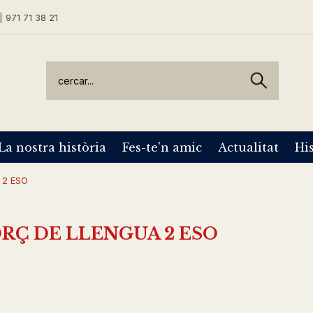
| 971 71 38 21
La nostra història
Fes-te'n amic
Actualitat
His
 2 ESO
ORÇ DE LLENGUA 2 ESO