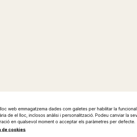
lloc web emmagatzema dades com galetes per habilitar la funcionali
ia de el lloc, inclosos anàlisi i personalització. Podeu canviar la se
ració en qualsevol moment o acceptar els paràmetres per defecte.
a de cookies