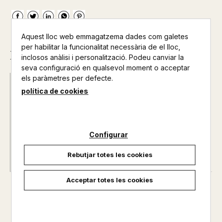
Aquest lloc web emmagatzema dades com galetes
per habilitar la funcionalitat necessària de el lloc,
Descripció
inclosos anàlisi i personalització. Podeu canviar la
seva configuració en qualsevol moment o acceptar
els paràmetres per defecte.
Nº de pàgines :
0
política de cookies
Col·lecció :
MINIMANUAL 2 4 MAGATZEM
Configurar
Rebutjar totes les cookies
Acceptar totes les cookies