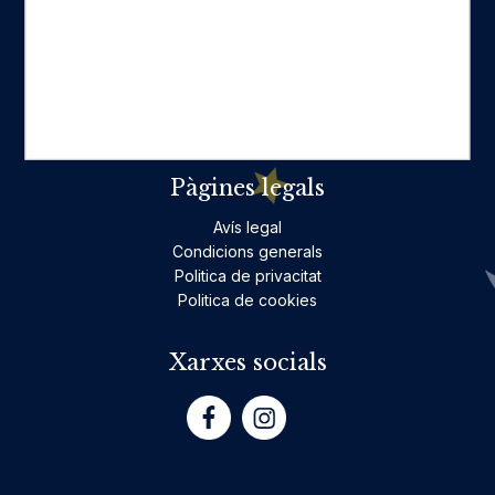
Ficció per a adults
Llibres infantils i juvenils, jocs
No ficció per a adults
Teatre
Poesia
Pàgines legals
Avís legal
Condicions generals
Politica de privacitat
Politica de cookies
Xarxes socials