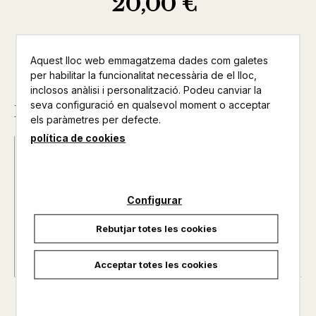
20,00 €
Aquest lloc web emmagatzema dades com galetes
per habilitar la funcionalitat necessària de el lloc,
inclosos anàlisi i personalització. Podeu canviar la
seva configuració en qualsevol moment o acceptar
Descripció
els paràmetres per defecte.
política de cookies
Data d'edició :
16/12/2010
Any d'edició :
0
Autor@s :
OSCAR MARTI / DAVID GOMAR / VICENT
Configurar
CERVERA
Nº de pàgines :
0
Rebutjar totes les cookies
Acceptar totes les cookies