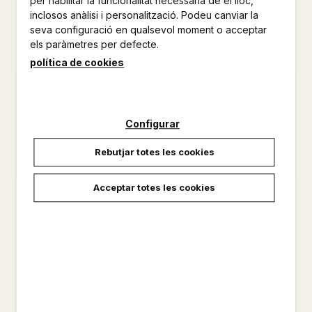
per habilitar la funcionalitat necessària de el lloc,
inclosos anàlisi i personalització. Podeu canviar la
seva configuració en qualsevol moment o acceptar
els paràmetres per defecte.
política de cookies
LA OPORTUNISTA
EDUCAR EN L'ADMIRACIO
TARRIN FISHER
CAYHERINE L'ECUYER
Configurar
17,90 €
17,00 €
Rebutjar totes les cookies
Acceptar totes les cookies