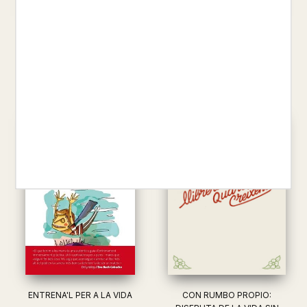
LA BELLESA DE SENTIR . DE
EDUCAR EN EL ASOMBRO
LES EMOCIONS A LA SENSIB...
CATHERINE L'ECUYER
EVA BACH
17,00 €
17,00 €
ENTRENA'L PER A LA VIDA
CON RUMBO PROPIO: