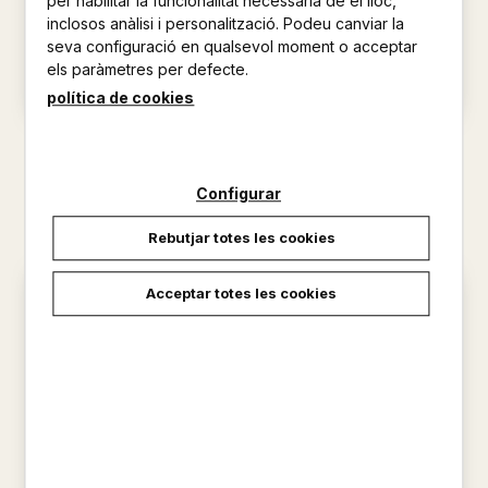
per habilitar la funcionalitat necessària de el lloc,
inclosos anàlisi i personalització. Podeu canviar la
seva configuració en qualsevol moment o acceptar
els paràmetres per defecte.
política de cookies
TERRITORIS Nº 8
REVISTA MALLORQUINA DE
PEDAGOGIA
25,00 €
14,00 €
Configurar
Rebutjar totes les cookies
Acceptar totes les cookies