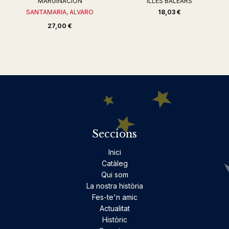
MARGINACIÓN
ILLES BALEARS
SANTAMARIA, ALVARO
18,03 €
27,00 €
Seccions
Inici
Catàleg
Qui som
La nostra història
Fes-te'n amic
Actualitat
Històric