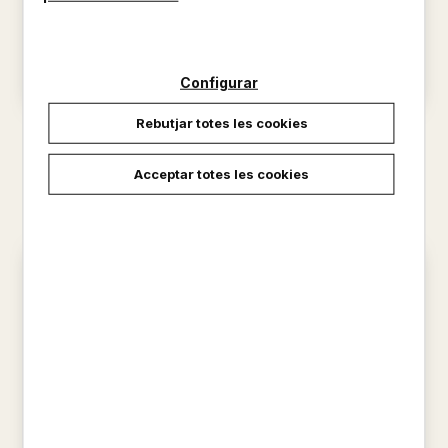
Configurar
Rebutjar totes les cookies
TREBALLS SOBRE RAMON
EIVISSA I FORMENTERA, LA
LLULL
CUINA PAS A PAS
GABRIEL ENSENYAT PUJOL
JOANA I JOSÉ MANUEL PIÑA
Acceptar totes les cookies
12,00 €
27,00 €