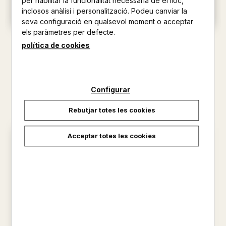
per habilitar la funcionalitat necessària de el lloc,
inclosos anàlisi i personalització. Podeu canviar la
seva configuració en qualsevol moment o acceptar
els paràmetres per defecte.
MOLT BE, PEIX PEIXET!
EL PEIX PEIXET I EL FONS DEL
política de cookies
MAR
GUIDO VAN GENECHTEN
GUIDO VAN GENECHTEN
13,00 €
13,00 €
Configurar
Rebutjar totes les cookies
Acceptar totes les cookies