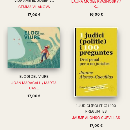
VIDA AMB EL JOSEP V...
LAURA MCGEE KVASNOSKY /
K...
GEMMA VILANOVA
16,00 €
17,00 €
ELOGI DEL VIURE
JOAN MARAGALL / MARTA
CAS...
17,00 €
1 JUDICI (POLITIC) I 100
PREGUNTES
JAUME ALONSO CUEVILLAS
17,00 €