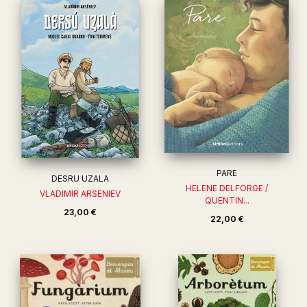
PARE
DESRU UZALA
HELENE DELFORGE /
VLADIMIR ARSENIEV
QUENTIN...
23,00 €
22,00 €