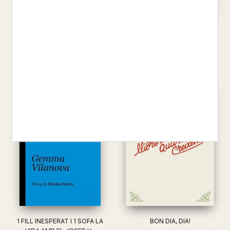
L'USSIRU
VLADIMIR ARSENIEV
WALDEN O LA VIDA ALS
25,00 €
BOSCOS
HENRY DAVID THOREAU
20,00 €
1 FILL INESPERAT I 1 SOFA LA
BON DIA, DIA!