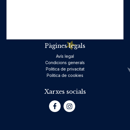
Ficció per a adults
Llibres infantils i juvenils, jocs
No ficció per a adults
Teatre
Poesia
Pàgines legals
Avís legal
Condicions generals
Politica de privacitat
Politica de cookies
Xarxes socials