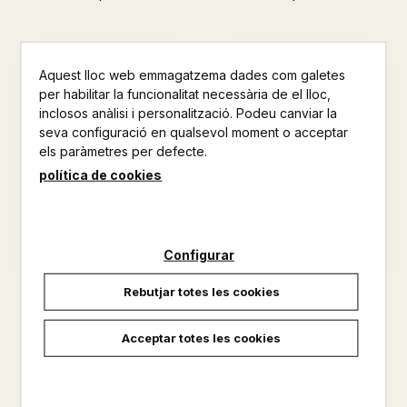
Aquest lloc web emmagatzema dades com galetes
per habilitar la funcionalitat necessària de el lloc,
inclosos anàlisi i personalització. Podeu canviar la
seva configuració en qualsevol moment o acceptar
els paràmetres per defecte.
política de cookies
Configurar
Rebutjar totes les cookies
UNA DOLÇA CANÇÓ
MCGLUE
SLIMANI, LEÏLA
OTTESSA MOSHFEGH
Acceptar totes les cookies
19,90 €
18,90 €