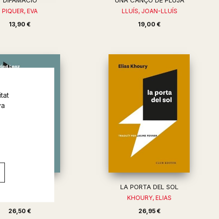
DIFAMACIÓ
UNA CANÇÓ DE PLUJA
PIQUER, EVA
LLUÍS, JOAN-LLUÍS
13,90 €
19,00 €
tat
va
IÇÓ D'ALEMANY
LA PORTA DEL SOL
ENZ, SIEGFRIED
KHOURY, ELIAS
26,50 €
26,95 €