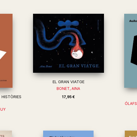
EL GRAN VIATGE
BONET, AINA
S HISTÒRIES
17,95 €
ÓLAFS
GUY