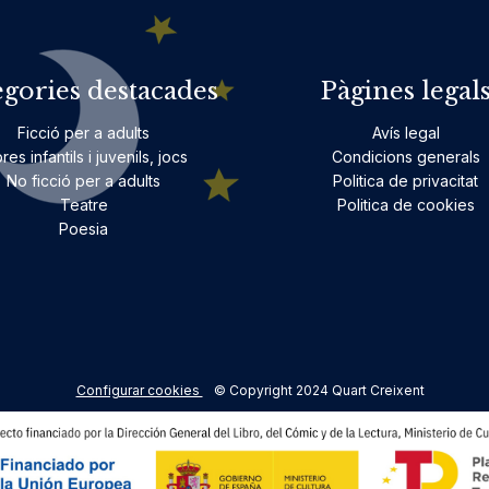
egories destacades
Pàgines legal
Ficció per a adults
Avís legal
bres infantils i juvenils, jocs
Condicions generals
No ficció per a adults
Politica de privacitat
Teatre
Politica de cookies
Poesia
Configurar cookies
© Copyright 2024 Quart Creixent