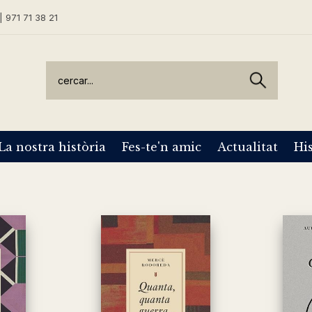
| 971 71 38 21
La nostra història
Fes-te'n amic
Actualitat
His