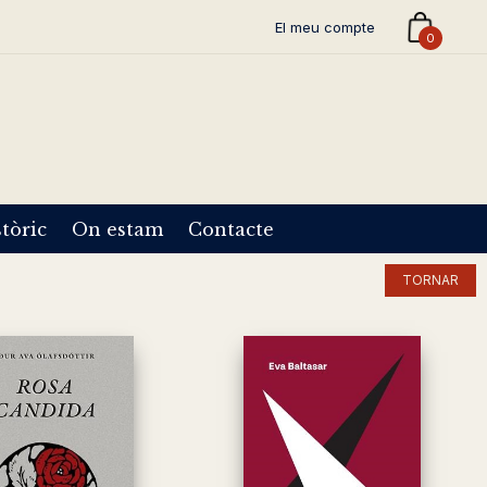
El meu compte
0
tòric
On estam
Contacte
TORNAR