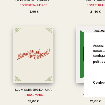
LA PLAÇA DEL DIAMANT
HACELDAMA
RODOREDA, MERCÈ
BONET, BLAI
13,90 €
21,50 €
Aquest 
necessàr
configu
polític
Config
LLUM SUBMERGIDA, UNA
CAMÍ DE SIRG
CERDO, MARC
MONCADA, JES
19,00 €
21,00 €