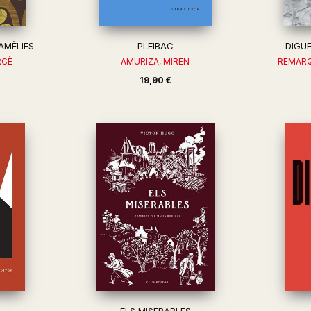
AMÈLIES
PLEIBAC
DIGU
RCÈ
AMURIZA, MIREN
REMARQU
19,90 €