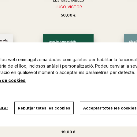
ELS MISERABLES
HUGO, VICTOR
50,00 €
lloc web emmagatzema dades com galetes per habilitar la funcionali
ia de el lloc, inclosos anàlisi i personalització. Podeu canviar la se
ració en qualsevol moment o acceptar els paràmetres per defecte.
a de cookies
urar
Rebutjar totes les cookies
Acceptar totes les cookies
A
K.L. REICH
LL
ÚS
AMAT-PINIELLA, JOAQUIM
L
19,00 €