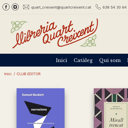
quart_creixent@quartcreixent.cat
638 54 30 64 
Inici
Catàleg
Qui som
Inici
/
CLUB EDITOR