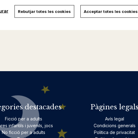
urar
Rebutjar totes les cookies
Acceptar totes les cookies
egories destacades
Pàgines legal
Ficció per a adults
Avís legal
bres infantils i juvenils, jocs
Condicions generals
No ficció per a adults
Politica de privacitat