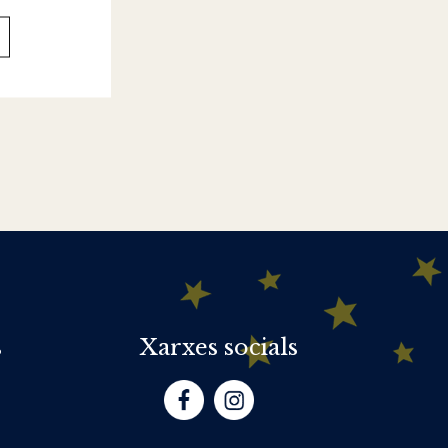
s
Xarxes socials