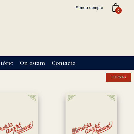
El meu compte
0
tòric
On estam
Contacte
TORNAR