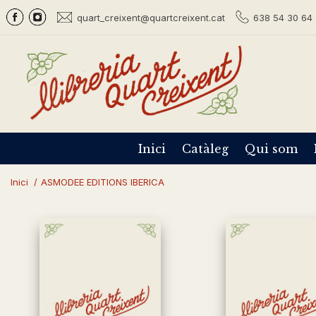
quart_creixent@quartcreixent.cat
638 54 30 64 
Inici
Catàleg
Qui som
Inici
/
ASMODEE EDITIONS IBERICA