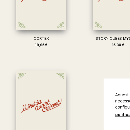
CORTEX
STORY CUBES MY
19,95 €
15,30 €
Aquest 
necessàr
configu
polític