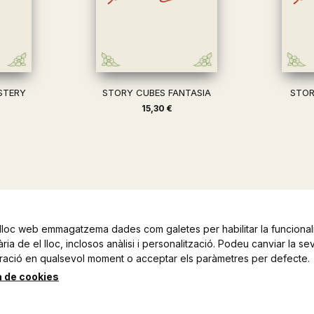
STERY
STORY CUBES FANTASIA
STOR
15,30 €
lloc web emmagatzema dades com galetes per habilitar la funcionali
ia de el lloc, inclosos anàlisi i personalització. Podeu canviar la se
ració en qualsevol moment o acceptar els paràmetres per defecte.
a de cookies