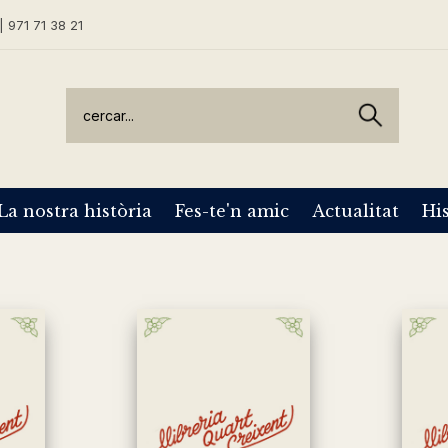
| 971 71 38 21
La nostra història
Fes-te'n amic
Actualitat
His