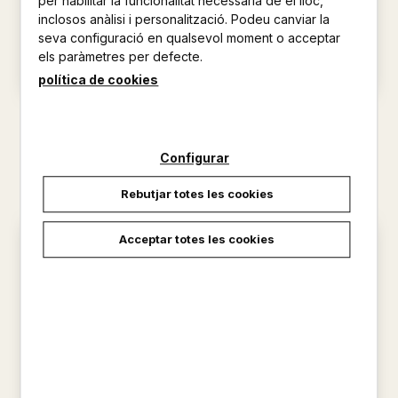
per habilitar la funcionalitat necessària de el lloc,
inclosos anàlisi i personalització. Podeu canviar la
seva configuració en qualsevol moment o acceptar
els paràmetres per defecte.
política de cookies
OBRES COMPLETES V.I
FOLKLORE DE CATALUNYA :
RONDALLISTICA
RUSIÑOL, SANTIAGO
AMADES GELAT, JOAN
Configurar
11,27 €
37,56 €
Rebutjar totes les cookies
Acceptar totes les cookies