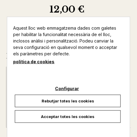
12,00 €
Aquest lloc web emmagatzema dades com galetes
per habilitar la funcionalitat necessària de el lloc,
inclosos anàlisi i personalització. Podeu canviar la
seva configuració en qualsevol moment o acceptar
els paràmetres per defecte.
Descripció
política de cookies
Data d'edició :
14/07/2017
Any d'edició :
0
Configurar
Autor@s :
JOAN GUSAP
Nº de pàgines :
0
Rebutjar totes les cookies
Col·lecció :
TEXTOS A PART TEATRE
CONTEMPORANI, 171
Acceptar totes les cookies