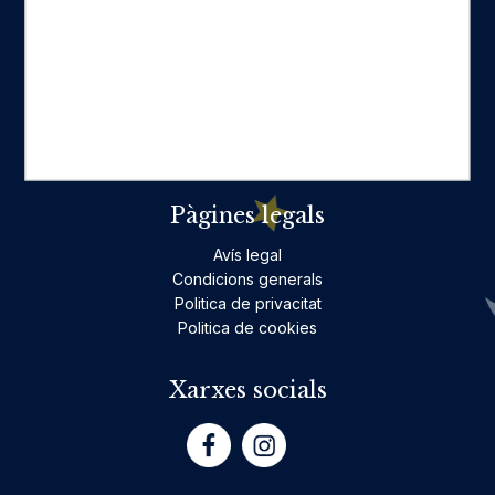
Categories destacades
Ficció per a adults
Llibres infantils i juvenils, jocs
No ficció per a adults
Teatre
Poesia
Pàgines legals
Avís legal
Condicions generals
Politica de privacitat
Politica de cookies
Xarxes socials