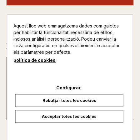
Aquest lloc web emmagatzema dades com galetes
per habilitar la funcionalitat necessària de el lloc,
inclosos anàlisi i personalització. Podeu canviar la
Descripció
seva configuració en qualsevol moment o acceptar
els paràmetres per defecte.
política de cookies
ISBN :
979-13-991307-5-1
Data d'edició :
07/07/2026
Any d'edició :
0
Nº de pàgines :
0
Configurar
Rebutjar totes les cookies
Acceptar totes les cookies