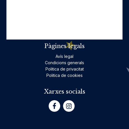
Ficció per a adults
Llibres infantils i juvenils, jocs
No ficció per a adults
Teatre
Poesia
Pàgines legals
Avís legal
Condicions generals
Politica de privacitat
Politica de cookies
Xarxes socials