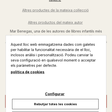
INFANTIL
Altres productes de la mateixa col·lecció
Altres productos del mateix autor
Mar Benegas, una de les autores de llibres infantils més
rellevants del país, presenta la seva col·lecció de llibres per
APRENDRE A LLEGIR. Inclou pàgines desplegables perquè els
Aquest lloc web emmagatzema dades com galetes
petits aprenents de lectors triïn el seu final! Al bosc hi
per habilitar la funcionalitat necessària de el lloc,
desapareixen coses per tot arreu... i tothom assenyala el
inclosos anàlisi i personalització. Podeu canviar la
llop...
seva configuració en qualsevol moment o acceptar
els paràmetres per defecte.
Disponible
política de cookies
7,95 €
Configurar
AFEGIR A LA CISTELLA
Rebutjar totes les cookies