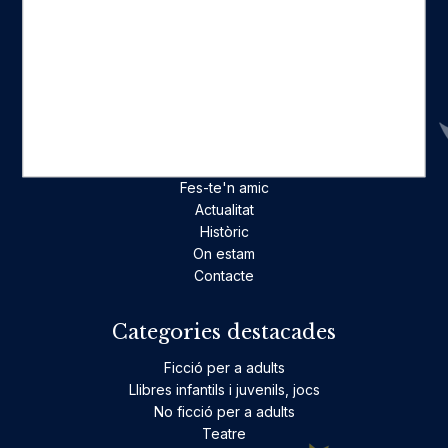
Seccions
Inici
Catàleg
Qui som
La nostra història
Fes-te'n amic
Actualitat
Històric
On estam
Contacte
Categories destacades
Ficció per a adults
Llibres infantils i juvenils, jocs
No ficció per a adults
Teatre