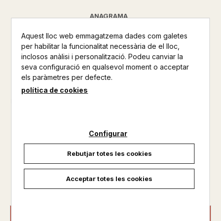
ANAGRAMA
NARRATIVA
Aquest lloc web emmagatzema dades com galetes
per habilitar la funcionalitat necessària de el lloc,
Altres productes de la mateixa col·lecció
inclosos anàlisi i personalització. Podeu canviar la
seva configuració en qualsevol moment o acceptar
Altres productos del mateix autor
els paràmetres per defecte.
política de cookies
El debut fascinant i polèmic de Truman Capote com a
novel·lista. Quan la seva mare mor, Joel Knox, de tretze anys,
és enviat a viure amb el seu pare, a qui mai no ha conegut,
en algun lloc indeterminat i selvàtic del sud. Allí, viurà en una
mansió ruïnosa d’una plantació aïllada, envoltat d’una coll...
Configurar
Rebutjar totes les cookies
Disponible
Acceptar totes les cookies
15,90 €
AFEGIR A LA CISTELLA