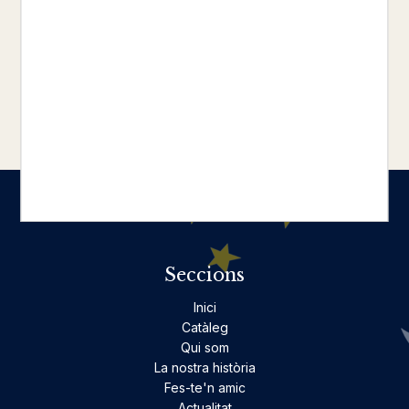
dels misteris de la Cambra de les
Meravelles, en què les obres més
boniques i sofisticades conviuen amb el
robatori, la traïció i l'assassinat.
Seccions
Inici
Catàleg
Qui som
La nostra història
Fes-te'n amic
Actualitat