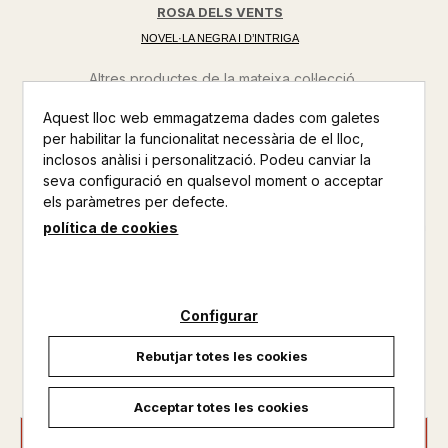
ROSA DELS VENTS
NOVEL·LA NEGRA I D’INTRIGA
Altres productes de la mateixa col·lecció
Aquest lloc web emmagatzema dades com galetes
Altres productos del mateix autor
per habilitar la funcionalitat necessària de el lloc,
inclosos anàlisi i personalització. Podeu canviar la
El crim perfecte també pot ser una obra d'art. El nou misteri
seva configuració en qualsevol moment o acceptar
de la reina del thriller. Més d'1.500.000 de lectors. Al
els paràmetres per defecte.
majestuós Palau Daurat, situat al centre de Madrid, les
personalitats més selectes del món de l'art s'han reunit per a
política de cookies
la inauguració de Pentimento, un museu que mostra
reproduccion...
Configurar
Disponible
Rebutjar totes les cookies
23,90 €
Acceptar totes les cookies
AFEGIR A LA CISTELLA