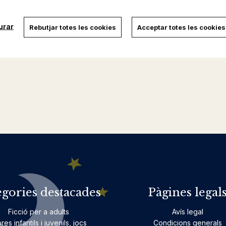
urar
Rebutjar totes les cookies
Acceptar totes les cookies
egories destacades
Pàgines legal
Ficció per a adults
Avís legal
bres infantils i juvenils, jocs
Condicions generals