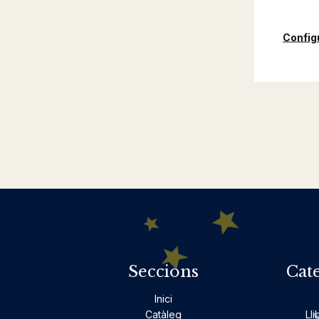
Config
Seccions
Cat
Inici
Catàleg
Lli