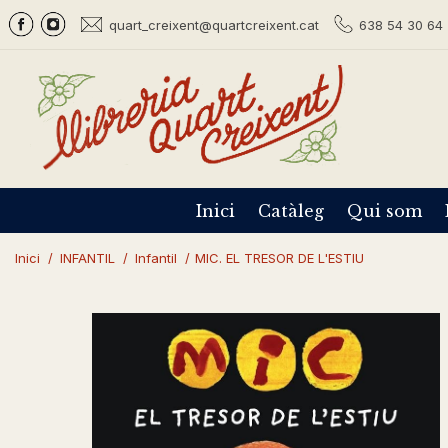
quart_creixent@quartcreixent.cat
638 54 30 64 
Inici
Catàleg
Qui som
Inici
/
INFANTIL
/
Infantil
/
MIC. EL TRESOR DE L'ESTIU