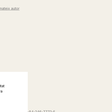
mateix autor
tat
va
ISBN :
978-84-246-7772-5