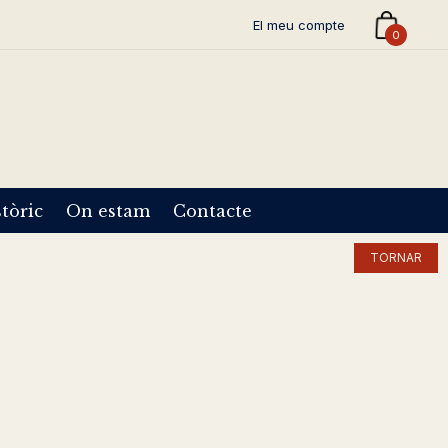
El meu compte
0
tòric
On estam
Contacte
TORNAR