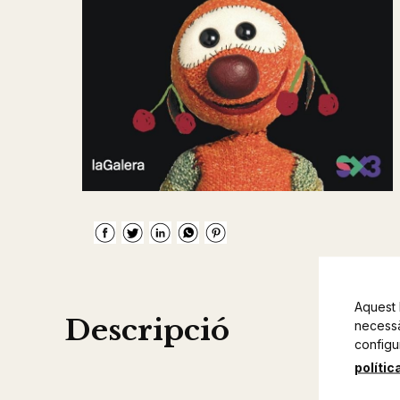
Aquest 
Descripció
necessàr
configu
polític