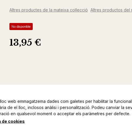
Altres productes de la mateixa col·lecció
Altres productos del 
No disponible
13,95 €
lloc web emmagatzema dades com galetes per habilitar la funcionali
ia de el lloc, inclosos anàlisi i personalització. Podeu canviar la se
ració en qualsevol moment o acceptar els paràmetres per defecte.
a de cookies