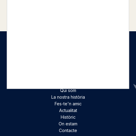
Seccions
Inici
Catàleg
Qui som
La nostra història
Fes-te'n amic
Actualitat
Històric
On estam
Contacte