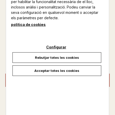
per habilitar la funcionalitat necessària de el lloc,
inclosos anàlisi i personalització. Podeu canviar la
Per guanyar-se la tripulació, que recela de la seva
seva configuració en qualsevol moment o acceptar
inexperiència, el jove capità decideix fer la primera guàrdia
els paràmetres per defecte.
nocturna. Durant la nit, estant sol a coberta, veu una figura
mig nua que s’aferra a una escala de corda i s’afanya a
política de cookies
recollir aquest desconegut, que li explica que és un fugitiu
d’un al...
Configurar
Disponible
Rebutjar totes les cookies
15,00 €
Acceptar totes les cookies
AFEGIR A LA CISTELLA