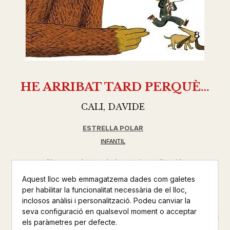
HE ARRIBAT TARD PERQUÈ…
CALI, DAVIDE
ESTRELLA POLAR
INFANTIL
Altres productes de la mateixa col·lecció
Aquest lloc web emmagatzema dades com galetes
Altres productos del mateix autor
per habilitar la funcionalitat necessària de el lloc,
inclosos anàlisi i personalització. Podeu canviar la
Tot va començar quan unes formigues gegantines li han
seva configuració en qualsevol moment o acceptar
pispat l’esmorzar al protagonista, però també l’han atacat uns
els paràmetres per defecte.
ninges i un goril·la enorme. Més tard, s’ha encongit i després